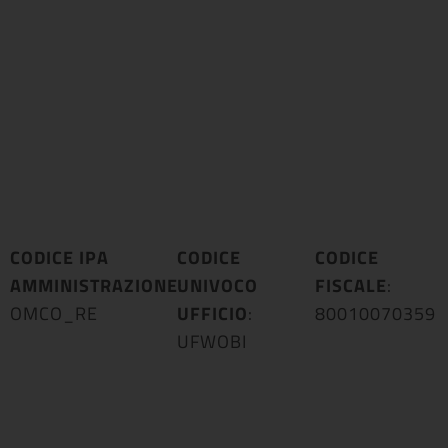
CODICE IPA
CODICE
CODICE
AMMINISTRAZIONE
UNIVOCO
:
FISCALE
:
OMCO_RE
UFFICIO
:
80010070359
UFWOBI