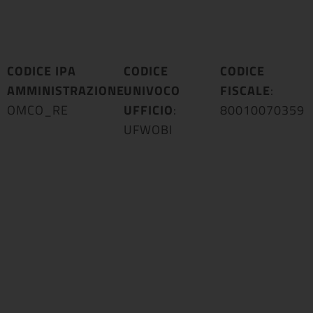
CODICE IPA
CODICE
CODICE
AMMINISTRAZIONE
UNIVOCO
:
FISCALE
:
OMCO_RE
UFFICIO
:
80010070359
UFWOBI