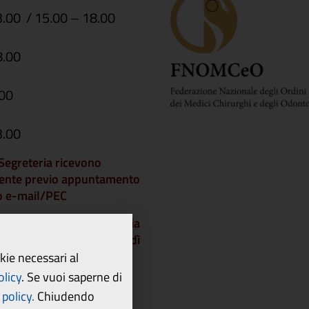
3.00 / 15.00 – 18.00
8.00
.00
3.00
i Segreteria ricevono
ente previo appuntamento
 o e-mail/PEC
che gli Uffici di Segreteria
chiusi a partire da venerdì
dì 21 agosto 2026 e
okie necessari al
 lunedì 24 agosto.
olicy
.
Se vuoi saperne di
policy.
Chiudendo