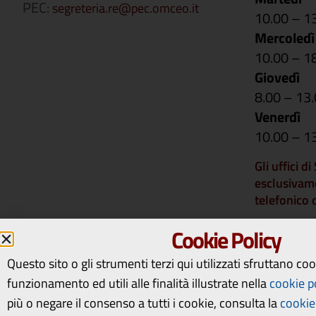
PEC:
segreteria.re@pec.omceo.it
10.00 – 1
Mercoledì
10.00 – 1
Giovedì
8.00 – 13
Venerdì
10.00 – 1
Gli uffici d
esclusivam
telefonico
Si comunica 
Cookie Policy
rimarranno 
14 a vener
Questo sito o gli strumenti terzi qui utilizzati sfruttano co
riapriranno
funzionamento ed utili alle finalità illustrate nella
cookie p
più o negare il consenso a tutti i cookie, consulta la
cookie 