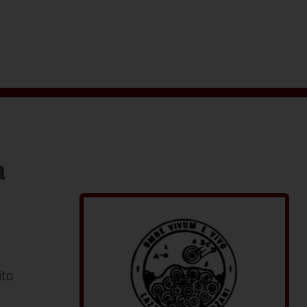
a
ito