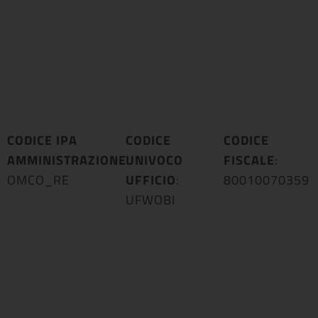
CODICE IPA
CODICE
CODICE
AMMINISTRAZIONE
UNIVOCO
:
FISCALE
:
OMCO_RE
UFFICIO
:
80010070359
UFWOBI