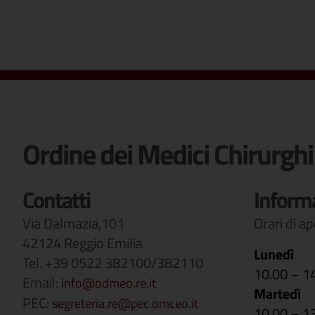
Ordine dei Medici Chirurghi
Contatti
Inform
Via Dalmazia,101
Orari di a
42124 Reggio Emilia
Lunedì
Tel. +39 0522 382100/382110
10.00 – 1
Email:
info@odmeo.re.it
Martedì
PEC:
segreteria.re@pec.omceo.it
10.00 – 1