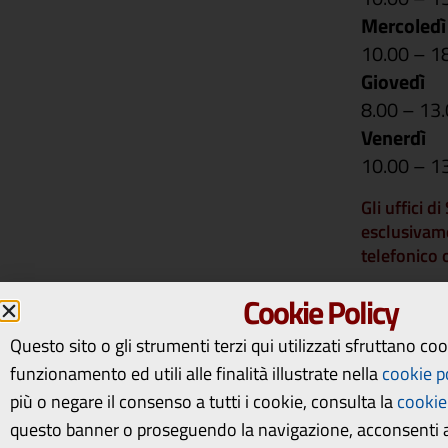
Mercoledì
10.00 – 1
Giovedì
8.00 – 13
Venerdì
10.00 – 1
Gli uffici d
esclusivam
telefonico
Si comunica 
Cookie Policy
rimarranno 
14 a vener
Questo sito o gli strumenti terzi qui utilizzati sfruttano co
riapriranno
funzionamento ed utili alle finalità illustrate nella
cookie p
più o negare il consenso a tutti i cookie, consulta la
cookie 
questo banner o proseguendo la navigazione, acconsenti al
CODICE IPA AMMINISTRAZIONE
: OMCO_RE
|
COD