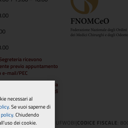
8.00
.00
3.00
i Segreteria ricevono
ente previo appuntamento
 o e-mail/PEC
che gli Uffici di Segreteria
chiusi a partire da venerdì
dì 21 agosto 2026 e
okie necessari al
 lunedì 24 agosto.
olicy
.
Se vuoi saperne di
policy.
Chiudendo
l’uso dei cookie.
ICE UNIVOCO UFFICIO
: UFWOBI
|
CODICE FISCALE
: 8