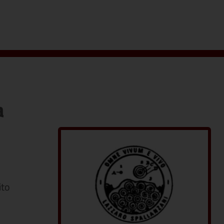
a
ito