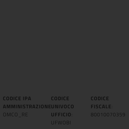
CODICE IPA
CODICE
CODICE
AMMINISTRAZIONE
UNIVOCO
:
FISCALE
:
OMCO_RE
UFFICIO
:
80010070359
UFWOBI