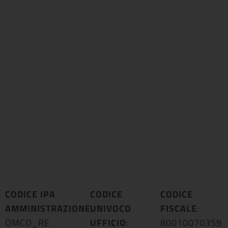
CODICE IPA
CODICE
CODICE
AMMINISTRAZIONE
UNIVOCO
:
FISCALE
:
OMCO_RE
UFFICIO
:
80010070359