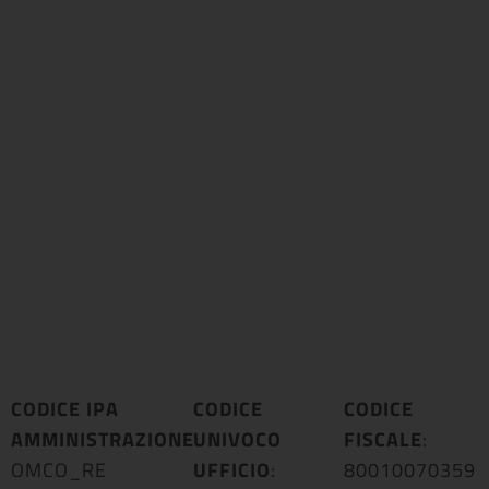
CODICE IPA
CODICE
CODICE
AMMINISTRAZIONE
UNIVOCO
:
FISCALE
:
OMCO_RE
UFFICIO
:
80010070359