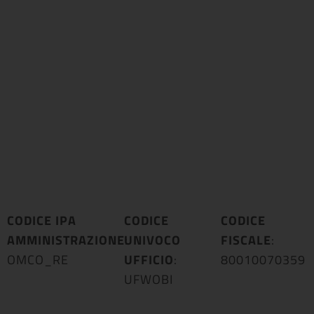
CODICE IPA
CODICE
CODICE
AMMINISTRAZIONE
UNIVOCO
:
FISCALE
:
OMCO_RE
UFFICIO
:
80010070359
UFWOBI