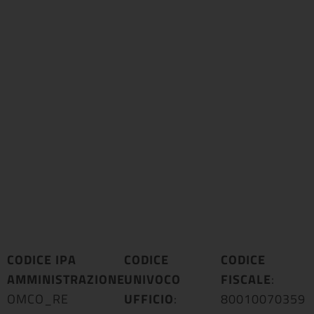
CODICE IPA
CODICE
CODICE
AMMINISTRAZIONE
UNIVOCO
:
FISCALE
:
OMCO_RE
UFFICIO
:
80010070359