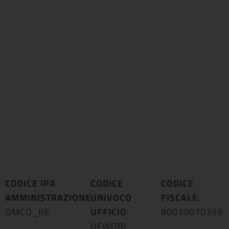
CODICE IPA
CODICE
CODICE
AMMINISTRAZIONE
UNIVOCO
:
FISCALE
:
OMCO_RE
UFFICIO
:
80010070359
UFWOBI