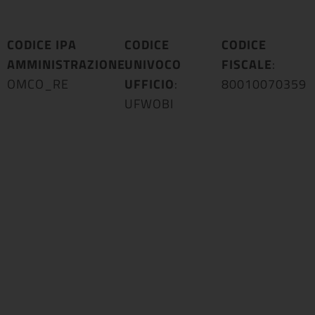
CODICE IPA
CODICE
CODICE
AMMINISTRAZIONE
UNIVOCO
:
FISCALE
:
OMCO_RE
UFFICIO
:
80010070359
UFWOBI