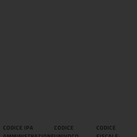
CODICE IPA
CODICE
CODICE
AMMINISTRAZIONE
UNIVOCO
:
FISCALE
: