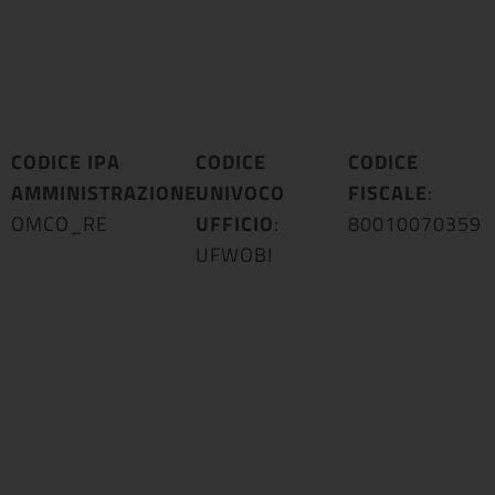
CODICE IPA
CODICE
CODICE
AMMINISTRAZIONE
UNIVOCO
:
FISCALE
:
OMCO_RE
UFFICIO
:
80010070359
UFWOBI