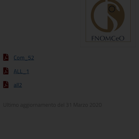
Com_52
ALL_1
all2
Ultimo aggiornamento del
31 Marzo 2020