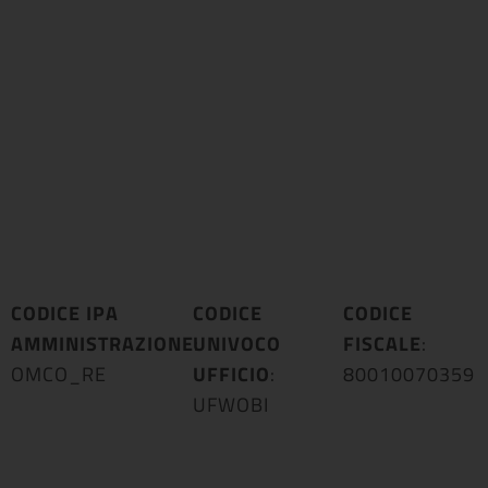
CODICE IPA
CODICE
CODICE
AMMINISTRAZIONE
UNIVOCO
:
FISCALE
:
OMCO_RE
UFFICIO
:
80010070359
UFWOBI