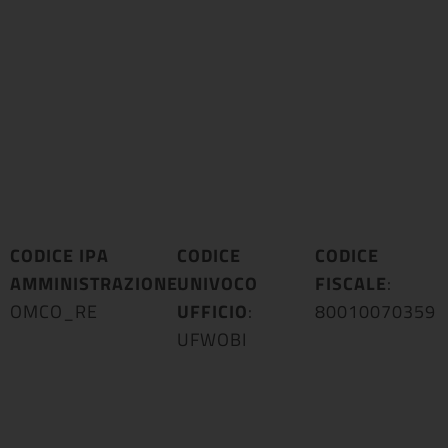
CODICE IPA
CODICE
CODICE
AMMINISTRAZIONE
UNIVOCO
:
FISCALE
:
OMCO_RE
UFFICIO
:
80010070359
UFWOBI