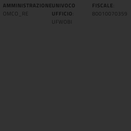
AMMINISTRAZIONE
UNIVOCO
:
FISCALE
:
OMCO_RE
UFFICIO
:
80010070359
UFWOBI