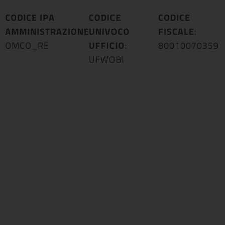
CODICE IPA
CODICE
CODICE
AMMINISTRAZIONE
UNIVOCO
:
FISCALE
:
OMCO_RE
UFFICIO
:
80010070359
UFWOBI