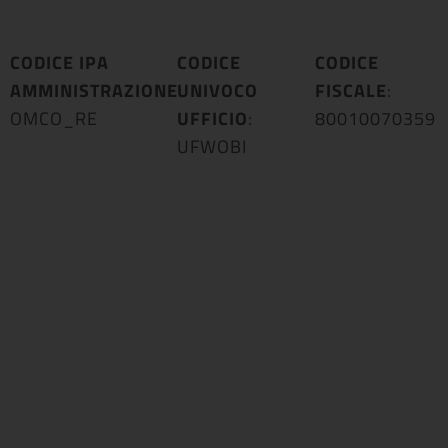
CODICE IPA
CODICE
CODICE
AMMINISTRAZIONE
UNIVOCO
:
FISCALE
:
OMCO_RE
UFFICIO
:
80010070359
UFWOBI