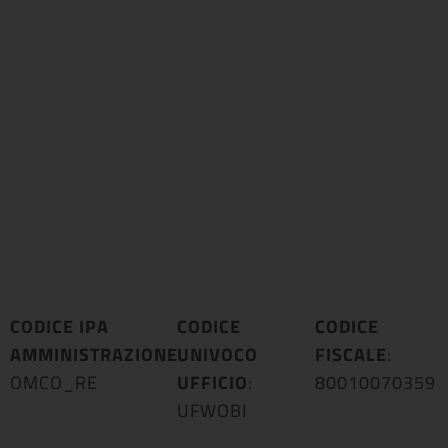
CODICE IPA
CODICE
CODICE
AMMINISTRAZIONE
UNIVOCO
:
FISCALE
:
OMCO_RE
UFFICIO
:
80010070359
UFWOBI