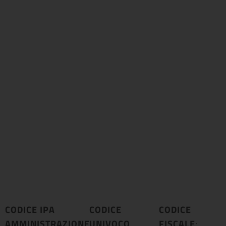
CODICE IPA
CODICE
CODICE
AMMINISTRAZIONE
UNIVOCO
:
FISCALE
: