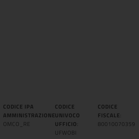
CODICE IPA
CODICE
CODICE
AMMINISTRAZIONE
UNIVOCO
:
FISCALE
:
OMCO_RE
UFFICIO
:
80010070359
UFWOBI