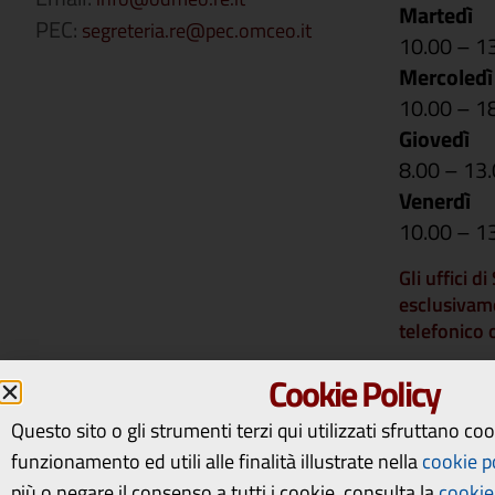
Martedì
PEC:
segreteria.re@pec.omceo.it
10.00 – 1
Mercoledì
10.00 – 1
Giovedì
8.00 – 13
Venerdì
10.00 – 1
Gli uffici d
esclusivam
telefonico
Si comunica 
Cookie Policy
rimarranno 
14 a vener
Questo sito o gli strumenti terzi qui utilizzati sfruttano co
riapriranno
funzionamento ed utili alle finalità illustrate nella
cookie p
più o negare il consenso a tutti i cookie, consulta la
cookie 