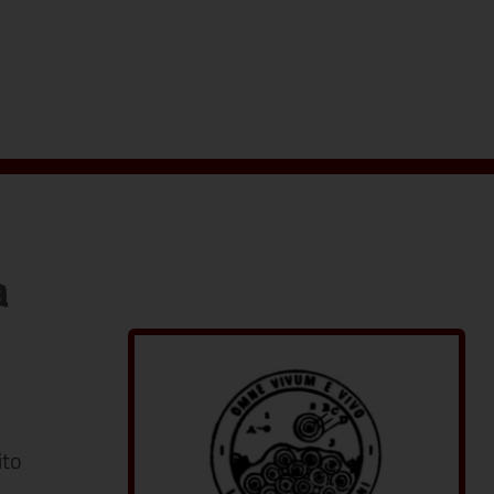
a
ito