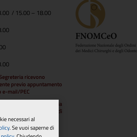
3.00 / 15.00 – 18.00
8.00
.00
3.00
i Segreteria ricevono
ente previo appuntamento
 o e-mail/PEC
che gli Uffici di Segreteria
chiusi a partire da venerdì
dì 21 agosto 2026 e
okie necessari al
 lunedì 24 agosto.
olicy
.
Se vuoi saperne di
policy.
Chiudendo