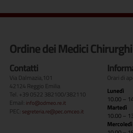
Ordine dei Medici Chirurghi
Contatti
Inform
Via Dalmazia,101
Orari di a
42124 Reggio Emilia
Lunedì
Tel. +39 0522 382100/382110
10.00 – 1
Email:
info@odmeo.re.it
Martedì
PEC:
segreteria.re@pec.omceo.it
10.00 – 1
Mercoledì
10.00 – 1