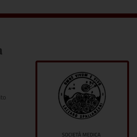
a
ito