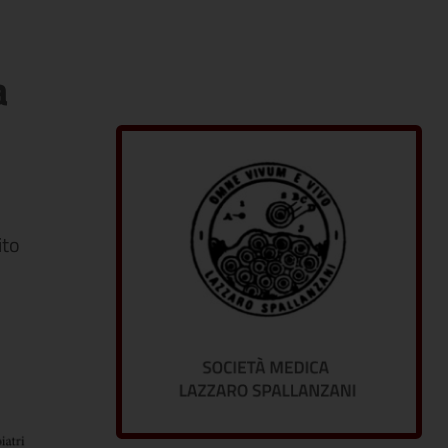
a
ito