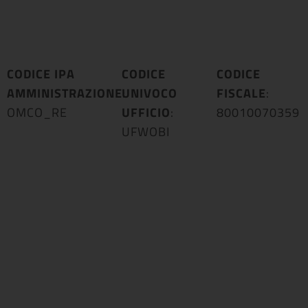
CODICE IPA
CODICE
CODICE
AMMINISTRAZIONE
UNIVOCO
:
FISCALE
:
OMCO_RE
UFFICIO
:
80010070359
UFWOBI