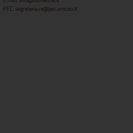
info@odmeo.re.it
PEC:
segreteria.re@pec.omceo.it