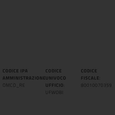
CODICE IPA
CODICE
CODICE
AMMINISTRAZIONE
UNIVOCO
:
FISCALE
:
OMCO_RE
UFFICIO
:
80010070359
UFWOBI