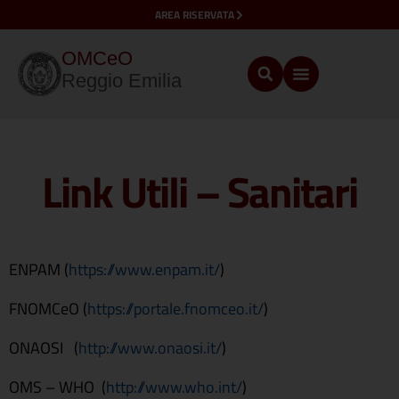
AREA RISERVATA
OMCeO
Reggio Emilia
Link Utili – Sanitari
ENPAM (
https://www.enpam.it/
)
FNOMCeO (
https://portale.fnomceo.it/
)
ONAOSI (
http://www.onaosi.it/
)
OMS – WHO (
http://www.who.int/
)