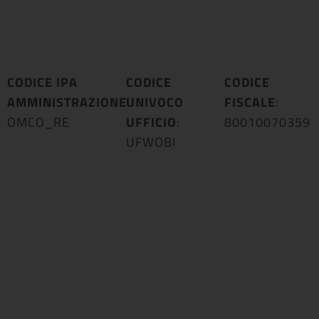
CODICE IPA
CODICE
CODICE
AMMINISTRAZIONE
UNIVOCO
:
FISCALE
:
OMCO_RE
UFFICIO
:
80010070359
UFWOBI