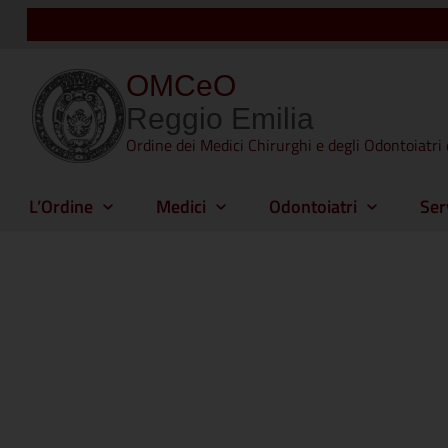
OMCeO
Reggio Emilia
Ordine dei Medici Chirurghi e degli Odontoiatri 
L’Ordine
Medici
Odontoiatri
Ser