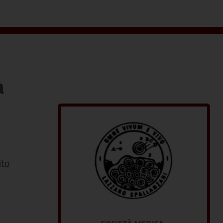
a
ito