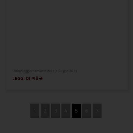
Ultimo aggiornamento del
19 Giugno 2021
LEGGI DI PIÙ
1
2
3
4
5
6
7