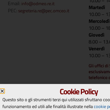
10.00 – 1
Email:
info@odmeo.re.it
Martedì
PEC:
segreteria.re@pec.omceo.it
10.00 – 1
Mercoledì
10.00 – 1
Giovedì
8.00 – 13
Venerdì
10.00 – 1
Gli uffici d
esclusivam
telefonico
Si comunica 
Cookie Policy
rimarranno 
14 a vener
Questo sito o gli strumenti terzi qui utilizzati sfruttano co
riapriranno
funzionamento ed utili alle finalità illustrate nella
cookie p