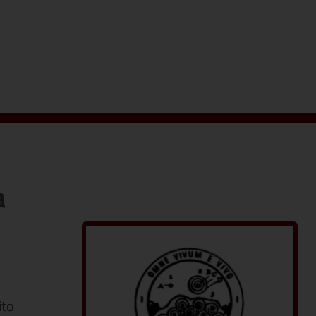
a
ito