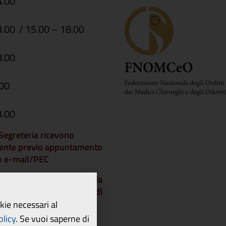
4.00
3.00 / 15.00 – 18.00
8.00
.00
3.00
i Segreteria ricevono
ente previo appuntamento
 o e-mail/PEC
che gli Uffici di Segreteria
chiusi a partire da venerdì
dì 21 agosto 2026 e
okie necessari al
 lunedì 24 agosto.
olicy
.
Se vuoi saperne di