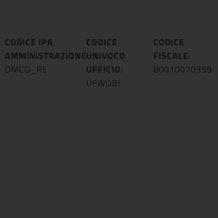
CODICE IPA
CODICE
CODICE
AMMINISTRAZIONE
UNIVOCO
:
FISCALE
:
OMCO_RE
UFFICIO
:
80010070359
UFWOBI