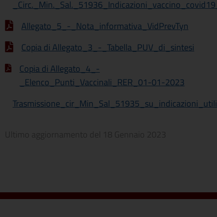
_Circ._Min._Sal._51936_Indicazioni_vaccino_covid1
Allegato_5_-_Nota_informativa_VidPrevTyn
Copia di Allegato_3_-_Tabella_PUV_di_sintesi
Copia di Allegato_4_-
_Elenco_Punti_Vaccinali_RER_01-01-2023
Trasmissione_cir_Min_Sal_51935_su_indicazioni_ut
Ultimo aggiornamento del
18 Gennaio 2023